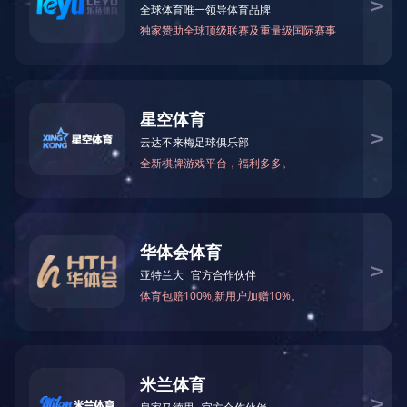
摇臂转床
摇臂转床
数控等离子火焰切割机
车床