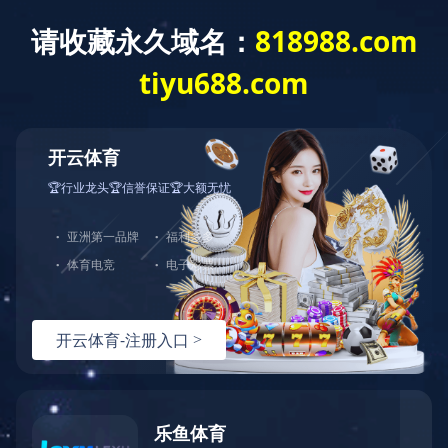
咨询热线：
400-8228-286
Toggle
navigati
企业概况
生产设备