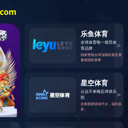
移动版
微信公众号
设为首页
|
添加收藏
400-8228-286
13707400505
服务支持
B体育网电脑版-B
体育(中国)