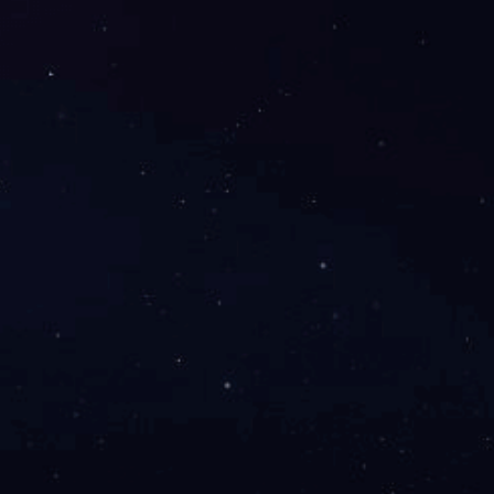
网站导航
企业概况
新闻中心
产品展示
工程案列
合作加盟
服务支持
B体育网电脑版-B体育(中
国)