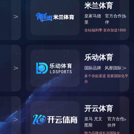
当前位置：
首页
>
企业概况
>
服务体系
力打造让您满意的服务体验！
家庭千分关怀
”的服务宗旨，创造了人性化、定制
24h×30d×12m”全天候服务，进一步提升服
小时贴心服务”，全力打造优质的售前、售后服