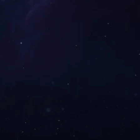
关注我们
扫一扫，关注我们
扫一扫，手机访问