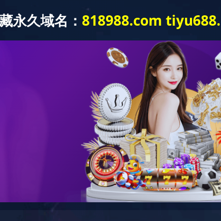
产品展示
工程案列
合作加盟