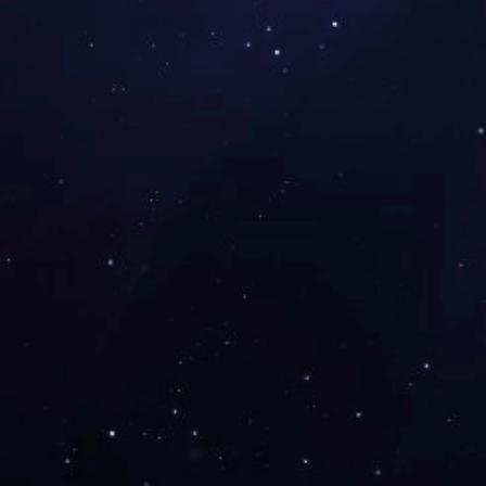
B体育网电脑版-B体育(中国)
B体育网电脑版-B体育(中国)
网址：sghop.com
邮编：414300
服务热线：400-822-8286
销售热线：13707400505
电话：0730-3798128
传真：0730-3753717
邮箱：yuanruijx@163.com
总公司地址：湖南省临湘市三湾工业园