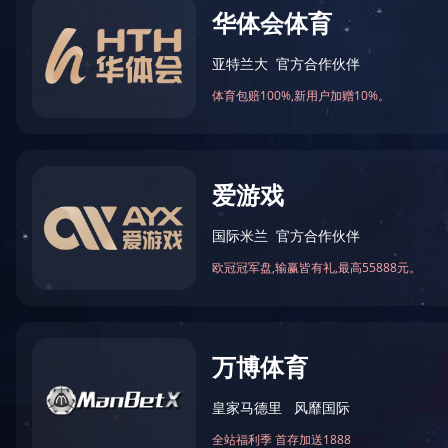
企业概况
服务体
ABOUT US
公司简介
远瑞机械
为提升
领导寄语
化服务，
务质量。
企业文化
公司各事
务体系。
远瑞资质