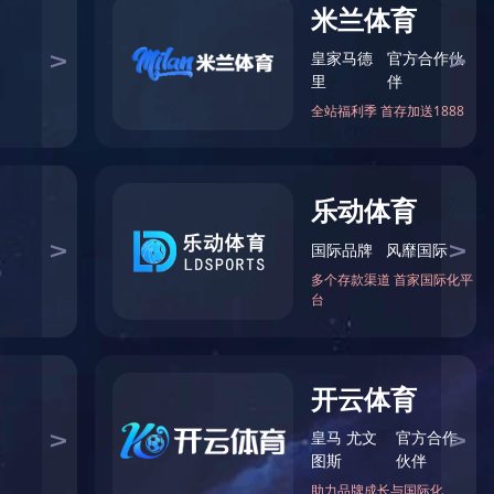
当前位置：
首页
>
工程案列
>
案例展示