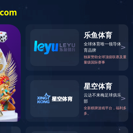
移动版
微信公众号
设为首页
|
添加收藏
400-8228-286
13707400505
服务支持
B体育网电脑版-B
体育(中国)