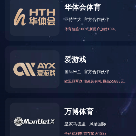
案例展示
金牌客户