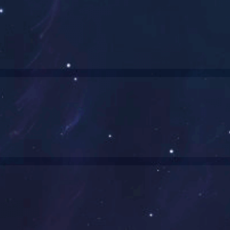
汉阳人信汇