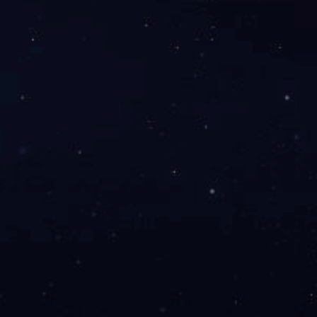
网站导航
企业概况
新闻中心
产品展示
工程案列
合作加盟
服务支持
B体育网电脑版-B体育(中
国)